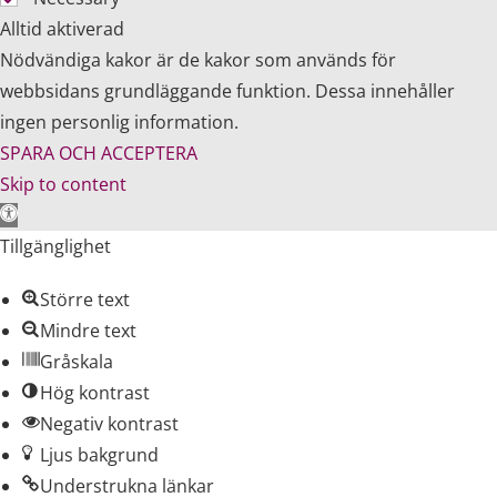
Alltid aktiverad
Nödvändiga kakor är de kakor som används för
webbsidans grundläggande funktion. Dessa innehåller
ingen personlig information.
SPARA OCH ACCEPTERA
Skip to content
Open toolbar
Tillgänglighet
Större text
Mindre text
Gråskala
Hög kontrast
Negativ kontrast
Ljus bakgrund
Understrukna länkar