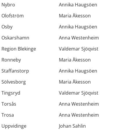
Nybro
Annika Haugsöen
Olofström
Maria Åkesson
Osby
Annika Haugsöen
Oskarshamn
Anna Westenheim
Region Blekinge
Valdemar Sjöqvist
Ronneby
Maria Åkesson
Staffanstorp
Annika Haugsöen
Sölvesborg
Maria Åkesson
Tingsryd
Valdemar Sjöqvist
Torsås
Anna Westenheim
Trosa
Anna Westenheim
Uppvidinge
Johan Sahlin