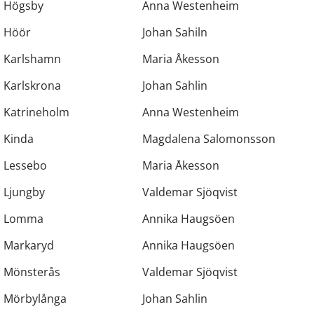
Högsby
Anna Westenheim
Höör
Johan Sahiln
Karlshamn
Maria Åkesson
Karlskrona
Johan Sahlin
Katrineholm
Anna Westenheim
Kinda
Magdalena Salomonsson
Lessebo
Maria Åkesson
Ljungby
Valdemar Sjöqvist
Lomma
Annika Haugsöen
Markaryd
Annika Haugsöen
Mönsterås
Valdemar Sjöqvist
Mörbylånga
Johan Sahlin