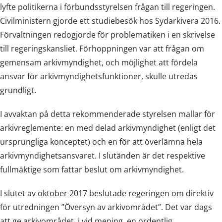
lyfte politikerna i förbundsstyrelsen frågan till regeringen.
Civilministern gjorde ett studiebesök hos Sydarkivera 2016.
Förvaltningen redogjorde för problematiken i en skrivelse
till regeringskansliet. Förhoppningen var att frågan om
gemensam arkivmyndighet, och möjlighet att fördela
ansvar för arkivmyndighetsfunktioner, skulle utredas
grundligt.
I avvaktan på detta rekommenderade styrelsen mallar för
arkivreglemente: en med delad arkivmyndighet (enligt det
ursprungliga konceptet) och en för att överlämna hela
arkivmyndighetsansvaret. I slutänden är det respektive
fullmäktige som fattar beslut om arkivmyndighet.
I slutet av oktober 2017 beslutade regeringen om direktiv
för utredningen ”Översyn av arkivområdet”. Det var dags
att ge arkivområdet, i vid mening, en ordentlig