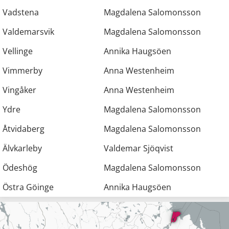
Vadstena
Magdalena Salomonsson
Valdemarsvik
Magdalena Salomonsson
Vellinge
Annika Haugsöen
Vimmerby
Anna Westenheim
Vingåker
Anna Westenheim
Ydre
Magdalena Salomonsson
Åtvidaberg
Magdalena Salomonsson
Älvkarleby
Valdemar Sjöqvist
Ödeshög
Magdalena Salomonsson
Östra Göinge
Annika Haugsöen