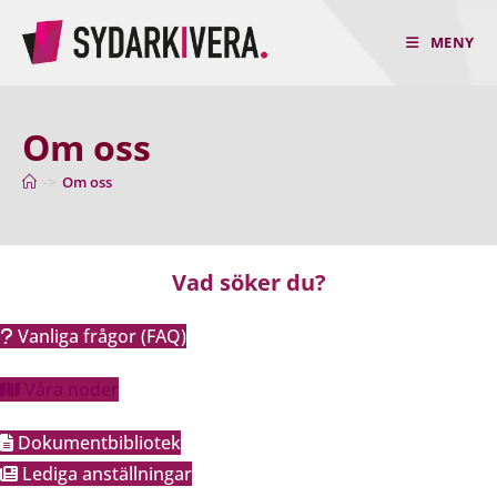
Hoppa
till
MENY
innehållet
Om oss
->
Om oss
Vad söker du?
Vanliga frågor (FAQ)
Våra noder
Dokumentbibliotek
Lediga anställningar