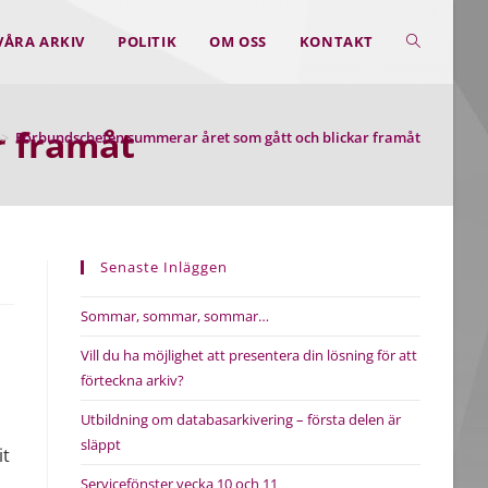
VÅRA ARKIV
POLITIK
OM OSS
KONTAKT
SLÅ
PÅ/AV
r framåt
->
Förbundschefen summerar året som gått och blickar framåt
WEBBPLAT
Senaste Inläggen
Sommar, sommar, sommar…
Vill du ha möjlighet att presentera din lösning för att
förteckna arkiv?
Utbildning om databasarkivering – första delen är
släppt
it
Servicefönster vecka 10 och 11