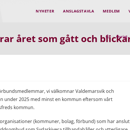
NYHETER
ANSLAGSTAVLA
MEDLEM
r året som gått och blicka
->
Övrigt
förbundsmedlemmar, vi välkomnar Valdemarsvik och
 även under 2025 med minst en kommun eftersom vårt
ltsfreds kommun.
rganisationer (kommuner, bolag, förbund) som har anslut
yddsombud som Sydarkivera tillhandahåller och ytterligare