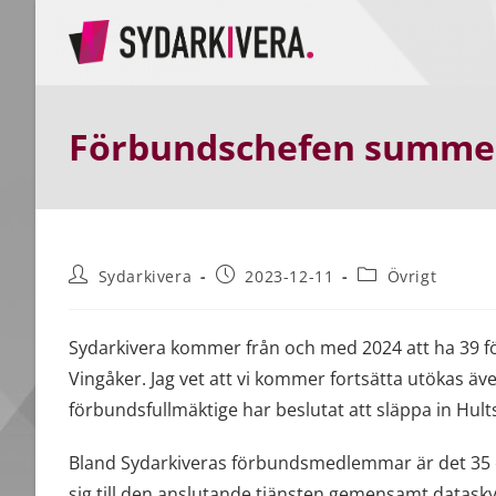
Hoppa
till
innehållet
Förbundschefen summera
Inläggsförfattare:
Inlägget
Inläggskategori:
Sydarkivera
2023-12-11
Övrigt
publicerat:
Sydarkivera kommer från och med 2024 att ha 39 
Vingåker. Jag vet att vi kommer fortsätta utökas
förbundsfullmäktige har beslutat att släppa in Hu
Bland Sydarkiveras förbundsmedlemmar är det 35 o
sig till den anslutande tjänsten gemensamt datask