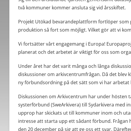
två kommuner kommer ansluta sig vid årsskiftet.
Projekt Utökad bevarandeplattform fortlöper som p
produktion så fort som möjligt. Vilket gör att vi 
Vi fortsätter vårt engagemang i Europa! Europapr
planerat och det arbetet är viktigt för oss som org
Under året har det varit många och långa diskuss
diskussioner om arkivcentrumfrågan. Då det blev kla
ny förbundsordning på det sätt som vi har arbetat 
Diskussionen om Arkivcentrum har under hösten tagit 
systerförbund (SweArkivera) till Sydarkivera med inr
upprop har skickats ut till kommuner inom och uta
intresse att starta upp ett sådant förbund. Frågan h
den 20 december på sig att ge oss ett svar. Därefte